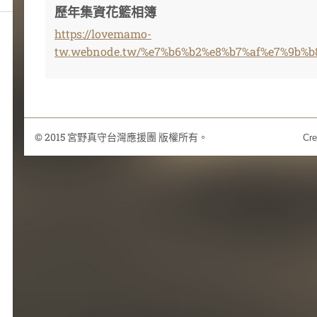
歷年集資花籃相簿
https://lovemamo-
tw.webnode.tw/%e7%b6%b2%e8%b7%af%e7%9b%b
© 2015 宮野真守台灣應援團 版權所有。
Cre