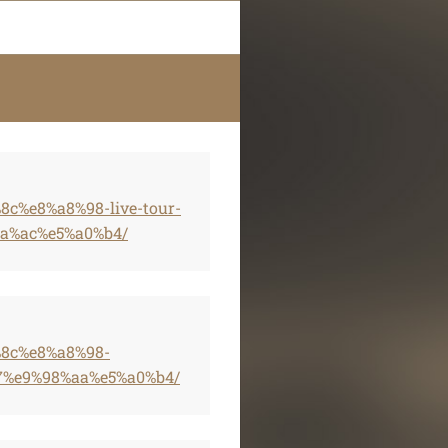
8c%e8%a8%98-live-tour-
ba%ac%e5%a0%b4/
%8c%e8%a8%98-
a7%e9%98%aa%e5%a0%b4/