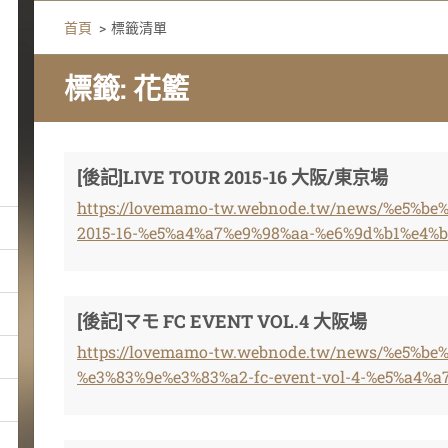
首頁
>
標籤清單
標籤: 花籃
[後記]LIVE TOUR 2015-16 大阪/東京場
https://lovemamo-tw.webnode.tw/news/%e5%be%
2015-16-%e5%a4%a7%e9%98%aa-%e6%9d%b1%e4%
[後記]マモ FC EVENT VOL.4 大阪場
https://lovemamo-tw.webnode.tw/news/%e5%be
%e3%83%9e%e3%83%a2-fc-event-vol-4-%e5%a4%