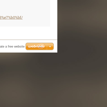
8%e7%b0%bf/
ate a free website