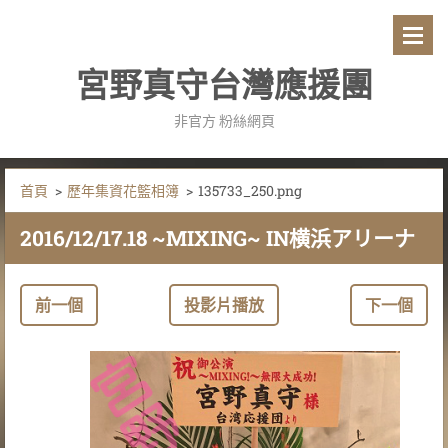
宮野真守台灣應援團
非官方 粉絲網頁
首頁
>
歷年集資花籃相簿
>
135733_250.png
2016/12/17.18 ~MIXING~ IN横浜アリーナ
前一個
投影片播放
下一個